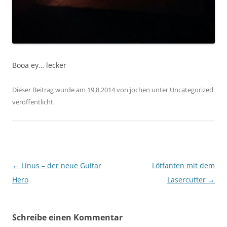
Booa ey… lecker
Dieser Beitrag wurde am
19.8.2014
von
jochen
unter
Uncategorized
veröffentlicht.
Beitragsnavigation
←
Linus – der neue Guitar
Lötfanten mit dem
Hero
Lasercutter
→
Schreibe einen Kommentar