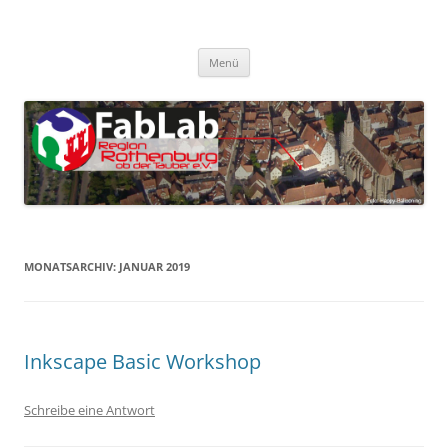
Zum
Inhalt
FabLab Rothenburg
springen
FabLab Region Rothenburg o.d.T e.V.
Menü
MONATSARCHIV:
JANUAR 2019
Inkscape Basic Workshop
Schreibe eine Antwort