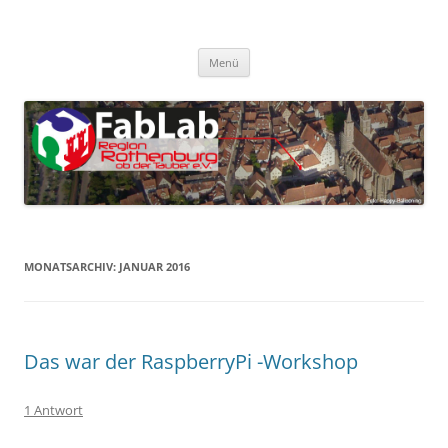
Zum
Inhalt
FabLab Rothenburg
springen
FabLab Region Rothenburg o.d.T e.V.
Menü
MONATSARCHIV:
JANUAR 2016
Das war der RaspberryPi -Workshop
1 Antwort