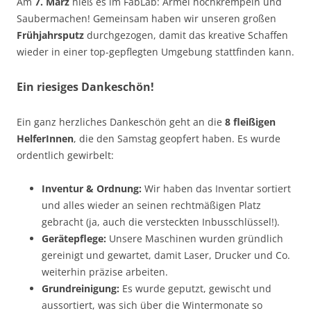
Am
7. März
hieß es im FabLab: Ärmel hochkrempeln und
Saubermachen! Gemeinsam haben wir unseren großen
Frühjahrsputz
durchgezogen, damit das kreative Schaffen
wieder in einer top-gepflegten Umgebung stattfinden kann.
Ein riesiges Dankeschön!
Ein ganz herzliches Dankeschön geht an die
8 fleißigen
HelferInnen
, die den Samstag geopfert haben. Es wurde
ordentlich gewirbelt:
Inventur & Ordnung:
Wir haben das Inventar sortiert
und alles wieder an seinen rechtmäßigen Platz
gebracht (ja, auch die versteckten Inbusschlüssel!).
Gerätepflege:
Unsere Maschinen wurden gründlich
gereinigt und gewartet, damit Laser, Drucker und Co.
weiterhin präzise arbeiten.
Grundreinigung:
Es wurde geputzt, gewischt und
aussortiert, was sich über die Wintermonate so