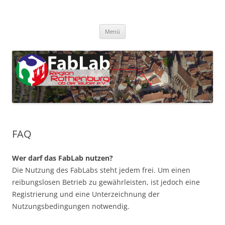
Zum
Inhalt
FabLab Rothenburg
springen
FabLab Region Rothenburg o.d.T e.V.
Menü
FAQ
Wer darf das FabLab nutzen?
Die Nutzung des FabLabs steht jedem frei. Um einen
reibungslosen Betrieb zu gewährleisten, ist jedoch eine
Registrierung und eine Unterzeichnung der
Nutzungsbedingungen notwendig.