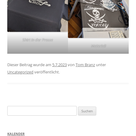
Shirt in der Presse
Material!
Dieser Beitrag wurde am
5.7.2023
von
Tom Branz
unter
Uncategorized
veröffentlicht.
Suchen
nach:
KALENDER