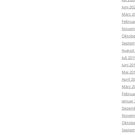
Juni 20
März 2
Februa
Novemb
Oktobe
Septem
August
Juli 201
Juni 20
Mai 20
April 2
März 2
Februa
Januar 
Dezemb
Novemb
Oktobe
Septem