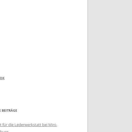
OOK
E BEITRÄGE
 für die Lederwerkstatt bei Mini-
burg