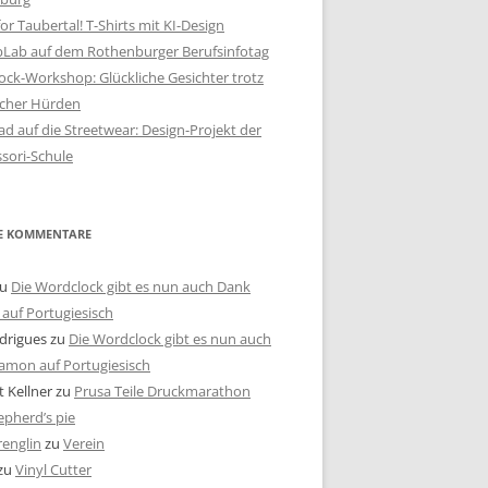
or Taubertal! T-Shirts mit KI-Design
bLab auf dem Rothenburger Berufsinfotag
ck-Workshop: Glückliche Gesichter trotz
scher Hürden
d auf die Streetwear: Design-Projekt der
sori-Schule
E KOMMENTARE
u
Die Wordclock gibt es nun auch Dank
auf Portugiesisch
drigues
zu
Die Wordclock gibt es nun auch
amon auf Portugiesisch
 Kellner
zu
Prusa Teile Druckmarathon
pherd’s pie
renglin
zu
Verein
zu
Vinyl Cutter