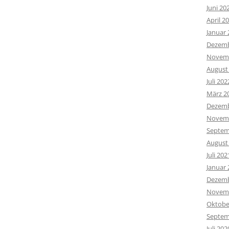
Juni 20
April 2
Januar 
Dezemb
Novemb
August
Juli 202
März 2
Dezemb
Novemb
Septem
August
Juli 202
Januar 
Dezemb
Novemb
Oktobe
Septem
Juli 202