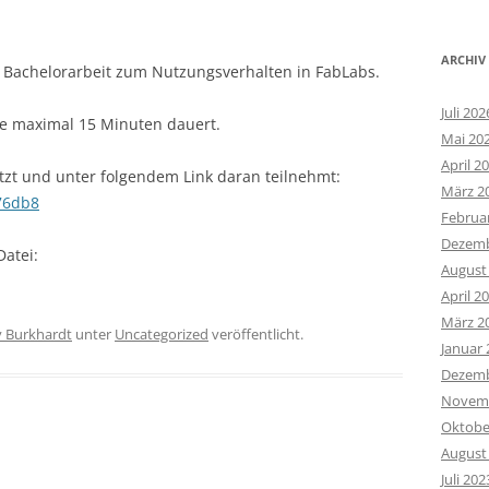
ARCHIV
ne Bachelorarbeit zum Nutzungsverhalten in FabLabs.
Juli 202
die maximal 15 Minuten dauert.
Mai 20
April 2
ützt und unter folgendem Link daran teilnehmt:
März 2
76db8
Februa
Dezemb
Datei:
August
April 2
März 2
y Burkhardt
unter
Uncategorized
veröffentlicht.
Januar 
Dezemb
Novemb
Oktobe
August
Juli 202