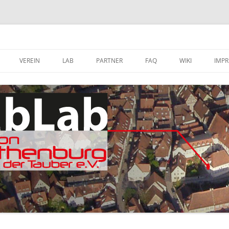
VEREIN
LAB
PARTNER
FAQ
WIKI
IMP
A
MITGLIED WERDEN
FABLAB AUSTATTUNG
SOFTWARE