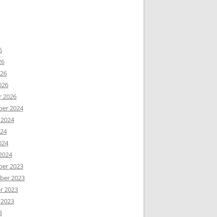
6
26
026
026
r 2026
er 2024
 2024
024
024
2024
er 2023
er 2023
r 2023
 2023
3