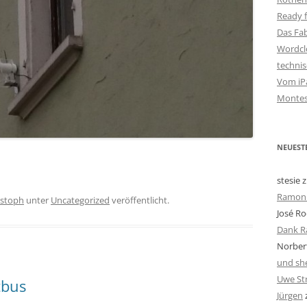
Ready f
Das Fa
Wordclo
techni
Vom iPa
Montes
NEUEST
stesie
z
Ramon 
istoph
unter
Uncategorized
veröffentlicht.
José Ro
Dank R
Norbert
und she
Uwe St
tbus
Jürgen