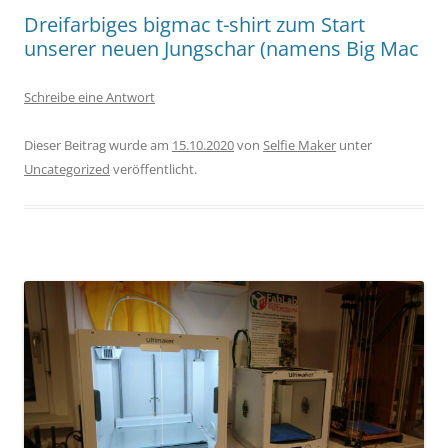
Dreifarbiges bigmac t-shirt zum Start
unserer neuen Jungschar (namens Big Mac
Schreibe eine Antwort
Dieser Beitrag wurde am
15.10.2020
von
Selfie Maker
unter
Uncategorized
veröffentlicht.