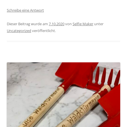
Schreibe eine Antwort
Dieser Beitrag wurde am
7.10.2020
von
Selfie Maker
unter
Uncategorized
veröffentlicht.