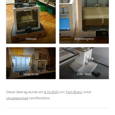
Unboxed
Größenvergleich
Ready to use
Erster Druck
Dieser Beitrag wurde am
8.10.2020
von
Tom Branz
unter
Uncategorized
veröffentlicht.