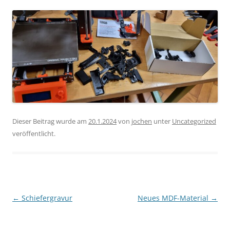
Dieser Beitrag wurde am
20.1.2024
von
jochen
unter
Uncategorized
veröffentlicht.
Beitragsnavigation
←
Schiefergravur
Neues MDF-Material
→