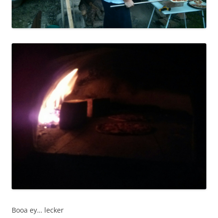
Booa ey… lecker