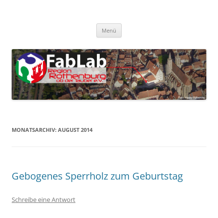
Zum
Inhalt
FabLab Rothenburg
springen
FabLab Region Rothenburg o.d.T e.V.
Menü
MONATSARCHIV:
AUGUST 2014
Gebogenes Sperrholz zum Geburtstag
Schreibe eine Antwort