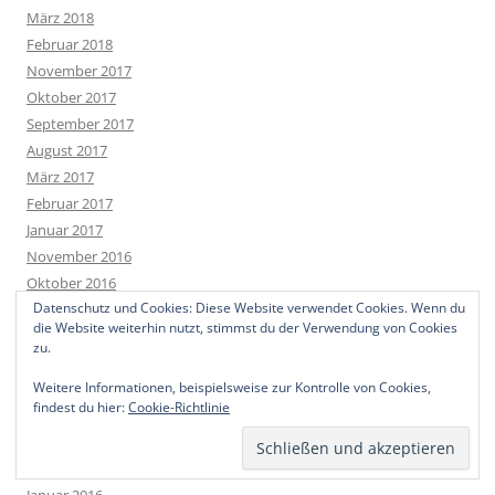
März 2018
Februar 2018
November 2017
Oktober 2017
September 2017
August 2017
März 2017
Februar 2017
Januar 2017
November 2016
Oktober 2016
Datenschutz und Cookies: Diese Website verwendet Cookies. Wenn du
August 2016
die Website weiterhin nutzt, stimmst du der Verwendung von Cookies
Juli 2016
zu.
Juni 2016
Weitere Informationen, beispielsweise zur Kontrolle von Cookies,
Mai 2016
findest du hier:
Cookie-Richtlinie
April 2016
März 2016
Februar 2016
Januar 2016