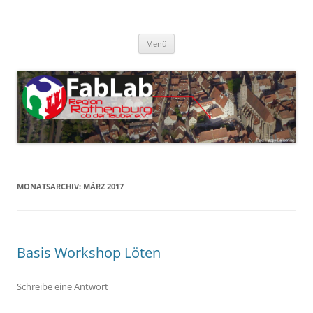
Zum
Inhalt
FabLab Rothenburg
springen
FabLab Region Rothenburg o.d.T e.V.
Menü
MONATSARCHIV:
MÄRZ 2017
Basis Workshop Löten
Schreibe eine Antwort