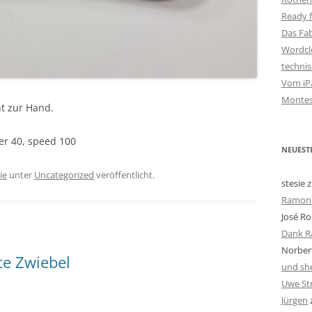
Ready f
Das Fa
Wordclo
techni
Vom iPa
Montes
t zur Hand.
wer 40, speed 100
NEUEST
ie
unter
Uncategorized
veröffentlicht.
stesie
z
Ramon 
José Ro
Dank R
Norbert
te Zwiebel
und she
Uwe St
Jürgen