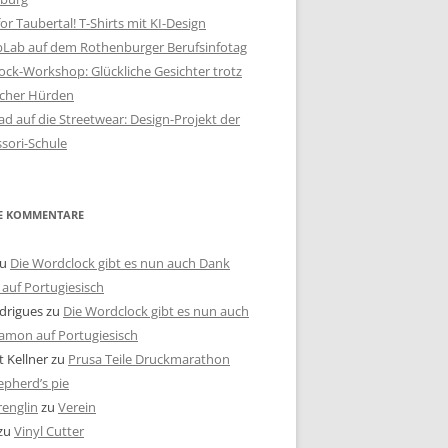
or Taubertal! T-Shirts mit KI-Design
bLab auf dem Rothenburger Berufsinfotag
ck-Workshop: Glückliche Gesichter trotz
scher Hürden
d auf die Streetwear: Design-Projekt der
sori-Schule
E KOMMENTARE
u
Die Wordclock gibt es nun auch Dank
auf Portugiesisch
drigues
zu
Die Wordclock gibt es nun auch
amon auf Portugiesisch
 Kellner
zu
Prusa Teile Druckmarathon
pherd’s pie
renglin
zu
Verein
zu
Vinyl Cutter