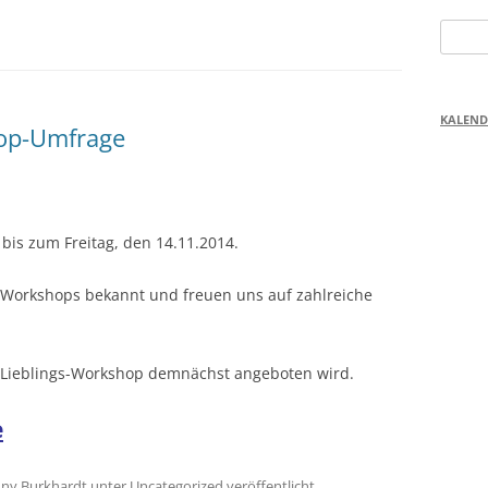
Suchen
nach:
KALEND
hop-Umfrage
is zum Freitag, den 14.11.2014.
Workshops bekannt und freuen uns auf zahlreiche
er Lieblings-Workshop demnächst angeboten wird.
e
nny Burkhardt
unter
Uncategorized
veröffentlicht.