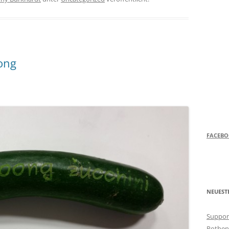
ong
FACEB
NEUEST
Support
Rothen