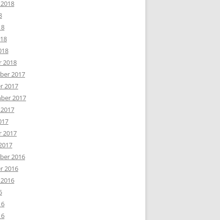
 2018
8
18
018
018
r 2018
er 2017
r 2017
ber 2017
 2017
017
r 2017
2017
er 2016
r 2016
 2016
6
16
16