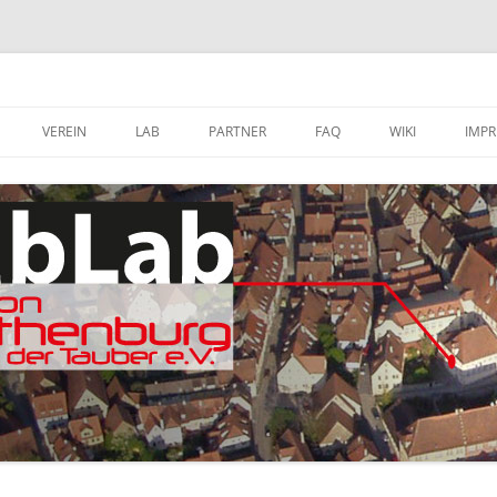
VEREIN
LAB
PARTNER
FAQ
WIKI
IMP
A
MITGLIED WERDEN
FABLAB AUSTATTUNG
SOFTWARE