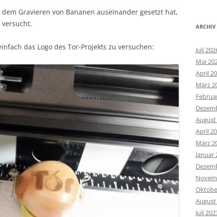
 dem Gravieren von Bananen auseinander gesetzt hat,
 versucht.
ARCHIV
 einfach das Logo des Tor-Projekts zu versuchen:
Juli 202
Mai 20
April 2
März 2
Februa
Dezemb
August
April 2
März 2
Januar 
Dezemb
Novemb
Oktobe
August
Juli 202