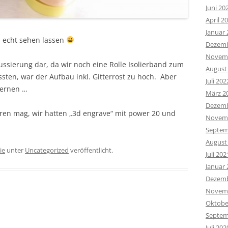
Juni 20
April 2
Januar 
s echt sehen lassen
Dezemb
Novemb
kussierung dar, da wir noch eine Rolle Isolierband zum
August
sten, war der Aufbau inkl. Gitterrost zu hoch. Aber
Juli 202
fernen …
März 2
Dezemb
eren mag, wir hatten „3d engrave“ mit power 20 und
Novemb
Septem
August
ie
unter
Uncategorized
veröffentlicht.
Juli 202
Januar 
Dezemb
Novemb
Oktobe
Septem
Juli 202