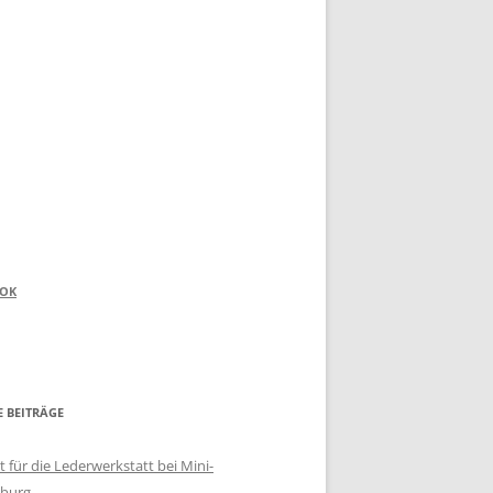
OOK
E BEITRÄGE
 für die Lederwerkstatt bei Mini-
burg