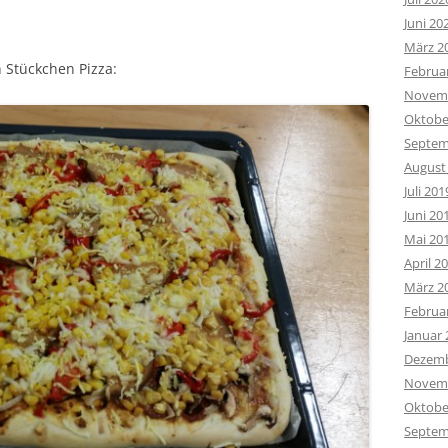
Juni 20
März 2
n Stückchen Pizza:
Februa
Novemb
Oktobe
Septem
August
Juli 201
Juni 20
Mai 20
April 2
März 2
Februa
Januar 
Dezemb
Novemb
Oktobe
Septem