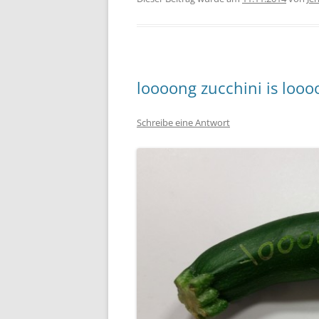
loooong zucchini is looo
Schreibe eine Antwort