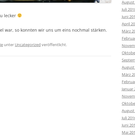
August
Juli 201
au lecker
Juni 20
April 2
iel war, so konnten wir uns um eins nochmal stärken.
März 2
Februa
ie
unter
Uncategorized
veröffentlicht.
Novemb
Oktobe
Septem
August
März 2
Februa
Januar 
Novemb
Oktobe
August
Juli 201
Juni 20
Mai 20