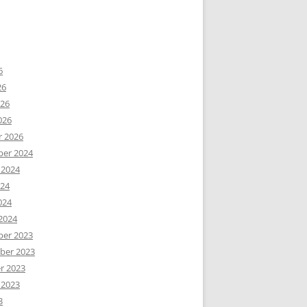
6
26
026
026
r 2026
er 2024
 2024
024
024
2024
er 2023
er 2023
r 2023
 2023
3