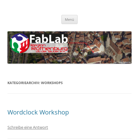
Zum
Inhalt
FabLab Rothenburg
springen
FabLab Region Rothenburg o.d.T e.V.
Menü
KATEGORIEARCHIV:
WORKSHOPS
Wordclock Workshop
Schreibe eine Antwort