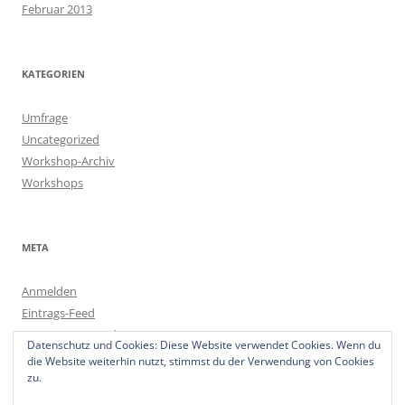
Februar 2013
KATEGORIEN
Umfrage
Uncategorized
Workshop-Archiv
Workshops
META
Anmelden
Eintrags-Feed
Kommentar-Feed
Datenschutz und Cookies: Diese Website verwendet Cookies. Wenn du
WordPress.org
die Website weiterhin nutzt, stimmst du der Verwendung von Cookies
zu.