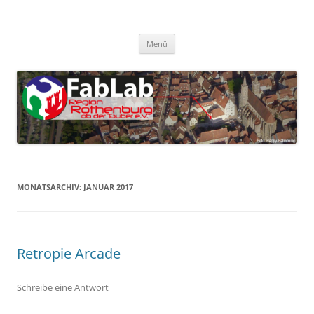
Zum
Inhalt
FabLab Rothenburg
springen
FabLab Region Rothenburg o.d.T e.V.
Menü
MONATSARCHIV:
JANUAR 2017
Retropie Arcade
Schreibe eine Antwort