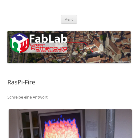
Zum
Inhalt
FabLab Rothenburg
springen
FabLab Region Rothenburg o.d.T e.V.
Menü
RasPi-Fire
Schreibe eine Antwort