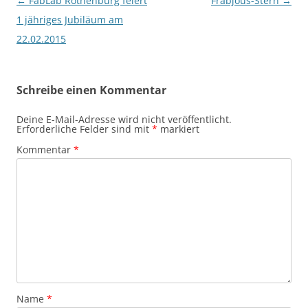
Beitragsnavigation
←
FabLab Rothenburg feiert
Frabjous-Stern
→
1 jähriges Jubiläum am
22.02.2015
Schreibe einen Kommentar
Deine E-Mail-Adresse wird nicht veröffentlicht.
Erforderliche Felder sind mit
*
markiert
Kommentar
*
Name
*