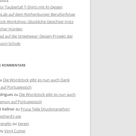
or Taubertal! T-Shirts mit KI-Design
bLab auf dem Rothenburger Berufsinfotag
ck-Workshop: Glückliche Gesichter trotz
scher Hürden
d auf die Streetwear: Design-Projekt der
sori-Schule
E KOMMENTARE
u
Die Wordclock gibt es nun auch Dank
auf Portugiesisch
drigues
zu
Die Wordclock gibt es nun auch
amon auf Portugiesisch
 Kellner
zu
Prusa Teile Druckmarathon
pherd’s pie
renglin
zu
Verein
zu
Vinyl Cutter