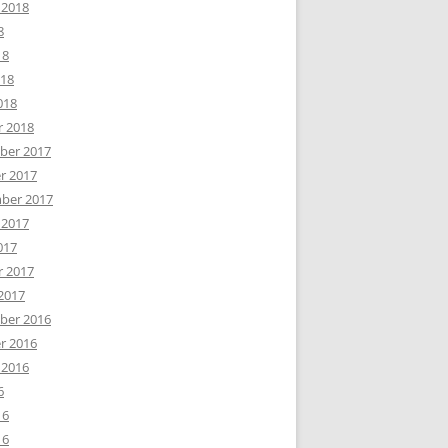
 2018
8
18
018
018
r 2018
er 2017
r 2017
ber 2017
 2017
017
r 2017
2017
er 2016
r 2016
 2016
6
16
16