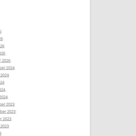
6
26
026
026
r 2026
er 2024
 2024
024
024
2024
er 2023
er 2023
r 2023
 2023
3