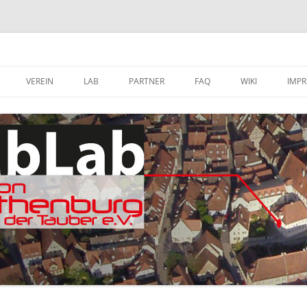
VEREIN
LAB
PARTNER
FAQ
WIKI
IMP
A
MITGLIED WERDEN
FABLAB AUSTATTUNG
SOFTWARE