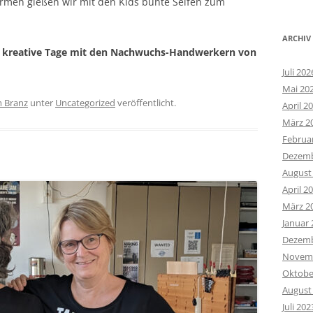
ormen gießen wir mit den Kids bunte Seifen zum
ARCHIV
e, kreative Tage mit den Nachwuchs-Handwerkern von
Juli 202
Mai 20
 Branz
unter
Uncategorized
veröffentlicht.
April 2
März 2
Februa
Dezemb
August
April 2
März 2
Januar 
Dezemb
Novemb
Oktobe
August
Juli 202