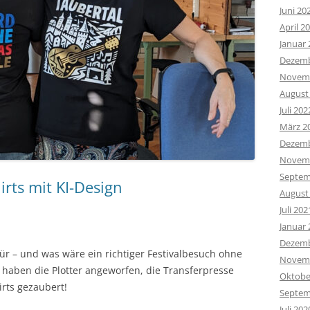
Juni 20
April 2
Januar 
Dezemb
Novemb
August
Juli 202
März 2
Dezemb
Novemb
Septem
irts mit KI-Design
August
Juli 202
Januar 
Dezemb
ür – und was wäre ein richtiger Festivalbesuch ohne
Novemb
r haben die Plotter angeworfen, die Transferpresse
Oktobe
irts gezaubert!
Septem
Juli 202