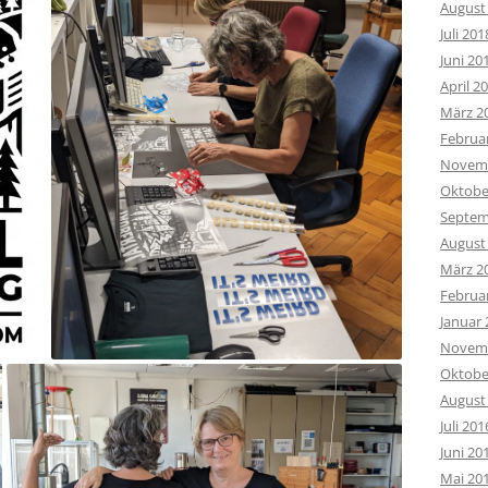
August
Juli 201
Juni 20
April 2
März 2
Februa
Novemb
Oktobe
Septem
August
März 2
Februa
Januar 
Novemb
Oktobe
August
Juli 201
Juni 20
Mai 20