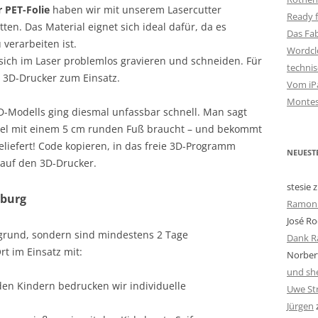
 PET-Folie
haben wir mit unserem Lasercutter
Ready f
en. Das Material eignet sich ideal dafür, da es
Das Fa
 verarbeiten ist.
Wordclo
sich im Laser problemlos gravieren und schneiden. Für
techni
 3D-Drucker zum Einsatz.
Vom iPa
Montes
D-Modells ging diesmal unfassbar schnell. Man sagt
pel mit einem 5 cm runden Fuß braucht – und bekommt
liefert! Code kopieren, in das freie 3D-Programm
NEUEST
auf den 3D-Drucker.
stesie
z
nburg
Ramon 
José Ro
rgrund, sondern sind mindestens 2 Tage
Dank R
rt im Einsatz mit:
Norbert
und she
n Kindern bedrucken wir individuelle
Uwe St
Jürgen