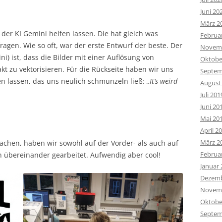
Juni 20
März 2
der KI Gemini helfen lassen. Die hat gleich was
Februa
gen. Wie so oft, war der erste Entwurf der beste. Der
Novemb
i) ist, dass die Bilder mit einer Auflösung von
Oktobe
akt zu vektorisieren. Für die Rückseite haben wir uns
Septem
n lassen, das uns neulich schmunzeln ließ:
„It’s weird
August
Juli 201
Juni 20
Mai 20
April 2
März 2
achen, haben wir sowohl auf der Vorder- als auch auf
Februa
n übereinander gearbeitet. Aufwendig aber cool!
Januar 
Dezemb
Novemb
Oktobe
Septem