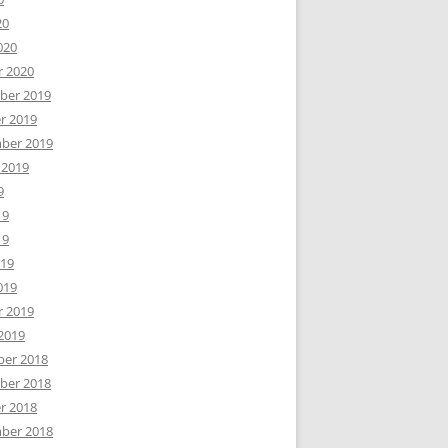
20
020
r 2020
er 2019
r 2019
ber 2019
 2019
9
19
19
019
019
r 2019
2019
er 2018
er 2018
r 2018
ber 2018