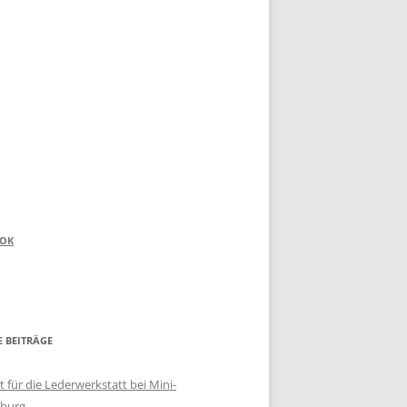
OOK
E BEITRÄGE
 für die Lederwerkstatt bei Mini-
burg