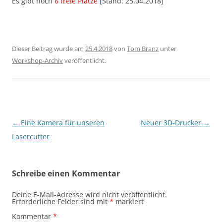
Es gibt noch
6 freie Plätze
[Stand: 25.04.2018]
Dieser Beitrag wurde am
25.4.2018
von
Tom Branz
unter
Workshop-Archiv
veröffentlicht.
Beitragsnavigation
←
Eine Kamera für unseren
Neuer 3D-Drucker
→
Lasercutter
Schreibe einen Kommentar
Deine E-Mail-Adresse wird nicht veröffentlicht.
Erforderliche Felder sind mit
*
markiert
Kommentar
*