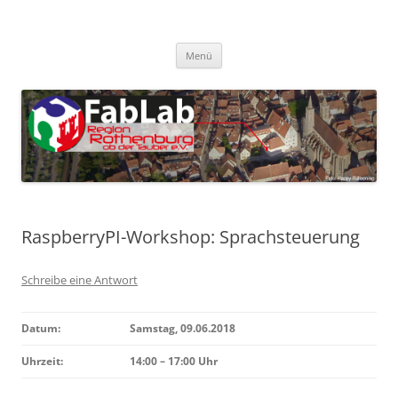
Zum
Inhalt
FabLab Rothenburg
springen
FabLab Region Rothenburg o.d.T e.V.
Menü
RaspberryPI-Workshop: Sprachsteuerung
Schreibe eine Antwort
Datum:
Samstag, 09.06.2018
Uhrzeit:
14:00 – 17:00 Uhr