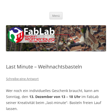
Zum
Inhalt
FabLab Rothenburg
springen
FabLab Region Rothenburg o.d.T e.V.
Menü
Last Minute – Weihnachtsbasteln
Schreibe eine Antwort
Wer noch ein individuelles Geschenk braucht, kann am
Sonntag, den
13. Dezember von 13 – 18 Uhr
im FabLab
seiner Kreativität beim „last-minute“- Basteln freien Lauf
lassen.