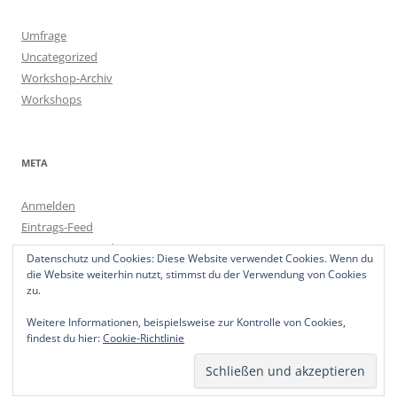
Umfrage
Uncategorized
Workshop-Archiv
Workshops
META
Anmelden
Eintrags-Feed
Kommentar-Feed
Datenschutz und Cookies: Diese Website verwendet Cookies. Wenn du
WordPress.org
die Website weiterhin nutzt, stimmst du der Verwendung von Cookies
zu.
Weitere Informationen, beispielsweise zur Kontrolle von Cookies,
findest du hier:
Cookie-Richtlinie
Datenschutzerklärung
Stolz präsentiert von WordPress