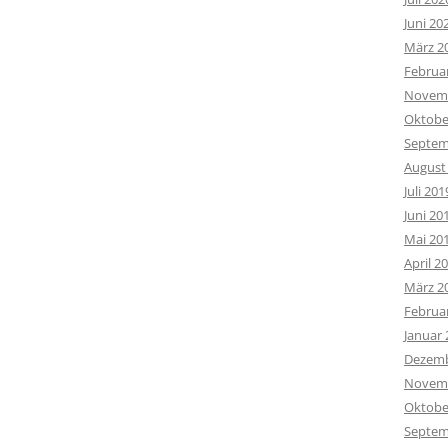
Juni 20
März 2
Februa
Novemb
Oktobe
Septem
August
Juli 201
Juni 20
Mai 20
April 2
März 2
Februa
Januar 
Dezemb
Novemb
Oktobe
Septem