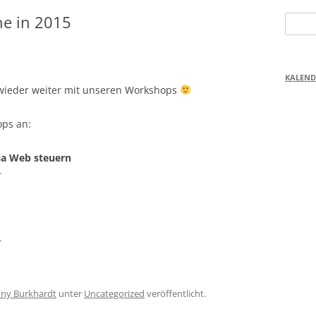
e in 2015
Suchen
nach:
KALEND
ieder weiter mit unseren Workshops
ops an:
via Web steuern
r
r
nny Burkhardt
unter
Uncategorized
veröffentlicht.