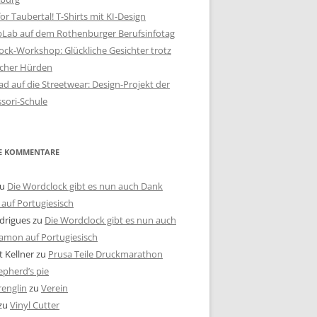
or Taubertal! T-Shirts mit KI-Design
bLab auf dem Rothenburger Berufsinfotag
ck-Workshop: Glückliche Gesichter trotz
scher Hürden
d auf die Streetwear: Design-Projekt der
sori-Schule
E KOMMENTARE
u
Die Wordclock gibt es nun auch Dank
auf Portugiesisch
drigues
zu
Die Wordclock gibt es nun auch
amon auf Portugiesisch
 Kellner
zu
Prusa Teile Druckmarathon
pherd’s pie
renglin
zu
Verein
zu
Vinyl Cutter