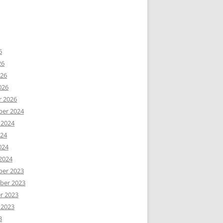
6
26
026
026
r 2026
er 2024
 2024
024
024
2024
er 2023
er 2023
r 2023
 2023
3