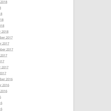
 2018
8
18
018
018
r 2018
er 2017
r 2017
ber 2017
 2017
017
r 2017
2017
er 2016
r 2016
 2016
6
16
16