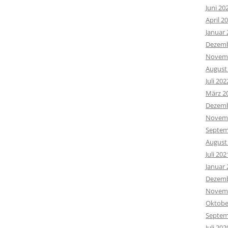
Juni 20
April 2
Januar 
Dezemb
Novemb
August
Juli 202
März 2
Dezemb
Novemb
Septem
August
Juli 202
Januar 
Dezemb
Novemb
Oktobe
Septem
Juli 202