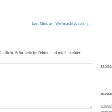
Last Minute – Weihnachtsbasteln
→
entlicht.
Erforderliche Felder sind mit
*
markiert
FACEB
NEUEST
Support
Rothen