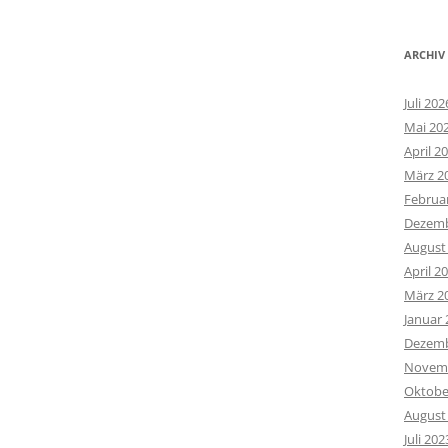
ARCHIV
Juli 202
Mai 20
April 2
März 2
Februa
Dezemb
August
April 2
März 2
Januar 
Dezemb
Novemb
Oktobe
August
Juli 202