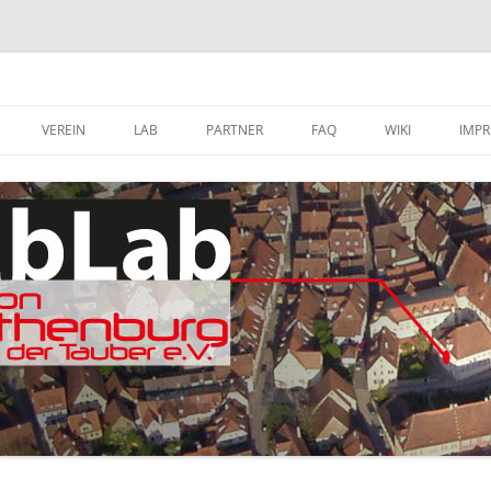
VEREIN
LAB
PARTNER
FAQ
WIKI
IMP
A
MITGLIED WERDEN
FABLAB AUSTATTUNG
SOFTWARE