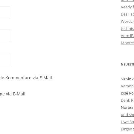
Ready f
Das Fa
Wordclo
techni
Vom iPa
Montes
NEUEST
de Kommentare via E-Mail.
stesie
z
Ramon 
José Ro
e via E-Mail.
Dank R
Norbert
und she
Uwe St
Jürgen