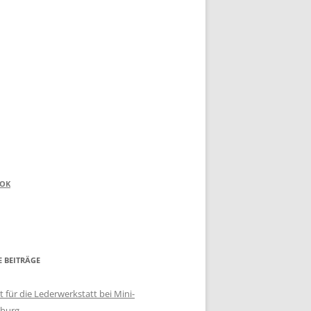
OOK
E BEITRÄGE
 für die Lederwerkstatt bei Mini-
burg