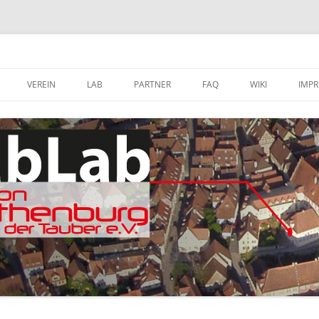
VEREIN
LAB
PARTNER
FAQ
WIKI
IMP
A
MITGLIED WERDEN
FABLAB AUSTATTUNG
SOFTWARE