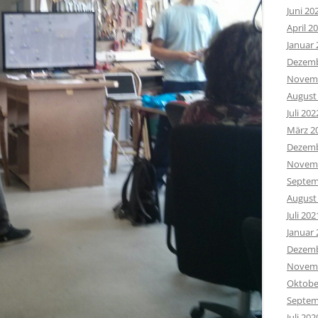
Juni 20
April 2
Januar 
Dezemb
Novemb
August
Juli 202
März 2
Dezemb
Novemb
Septem
August
Juli 202
Januar 
Dezemb
Novemb
Oktobe
Septem
Juli 202