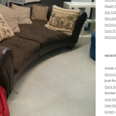
Ready f
Das Fa
Wordclo
techni
Vom iPa
Montes
NEUEST
stesie
z
Ramon 
José Ro
Dank R
Norbert
und she
Uwe St
Jürgen