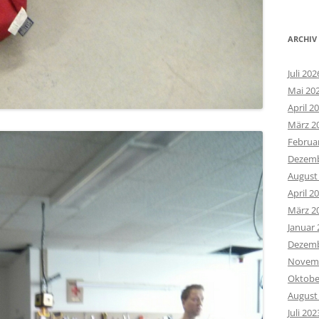
ARCHIV
Juli 202
Mai 20
April 2
März 2
Februa
Dezemb
August
April 2
März 2
Januar 
Dezemb
Novemb
Oktobe
August
Juli 202