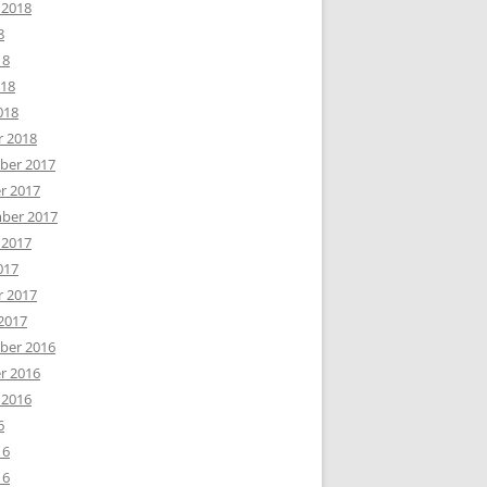
 2018
8
18
018
018
r 2018
er 2017
r 2017
ber 2017
 2017
017
r 2017
2017
er 2016
r 2016
 2016
6
16
16