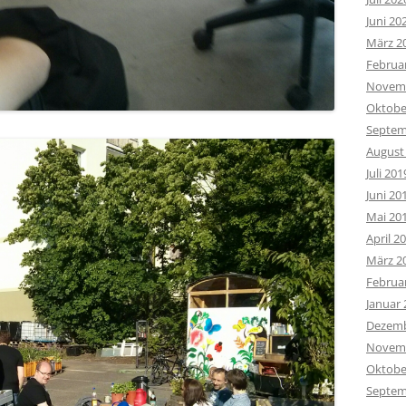
Juni 20
März 2
Februa
Novemb
Oktobe
Septem
August
Juli 201
Juni 20
Mai 20
April 2
März 2
Februa
Januar 
Dezemb
Novemb
Oktobe
Septem