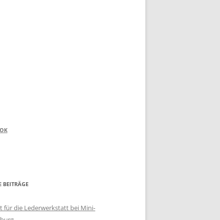
OOK
E BEITRÄGE
 für die Lederwerkstatt bei Mini-
burg