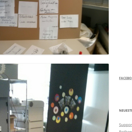
FACEB
NEUEST
Support
Rothen