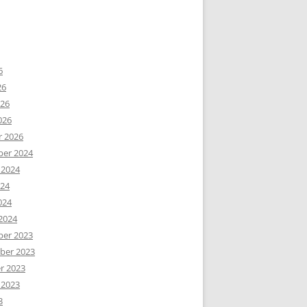
6
26
026
026
r 2026
er 2024
 2024
024
024
2024
er 2023
er 2023
r 2023
 2023
3