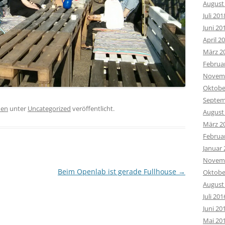
August
Juli 201
Juni 20
April 2
März 2
Februa
Novemb
Oktobe
Septem
hen
unter
Uncategorized
veröffentlicht.
August
März 2
Februa
Januar 
Novemb
Beim Openlab ist gerade Fullhouse
→
Oktobe
August
Juli 201
Juni 20
Mai 20