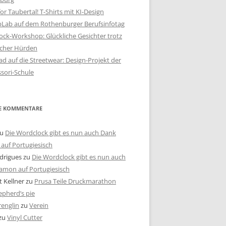
or Taubertal! T-Shirts mit KI-Design
bLab auf dem Rothenburger Berufsinfotag
ck-Workshop: Glückliche Gesichter trotz
scher Hürden
d auf die Streetwear: Design-Projekt der
sori-Schule
E KOMMENTARE
u
Die Wordclock gibt es nun auch Dank
auf Portugiesisch
drigues
zu
Die Wordclock gibt es nun auch
amon auf Portugiesisch
 Kellner
zu
Prusa Teile Druckmarathon
pherd’s pie
renglin
zu
Verein
zu
Vinyl Cutter