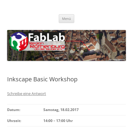
Zum
Inhalt
FabLab Rothenburg
springen
FabLab Region Rothenburg o.d.T e.V.
Menü
Inkscape Basic Workshop
Schreibe eine Antwort
Datum:
Samstag, 18.02.2017
Uhrzeit:
14:00 – 17:00 Uhr