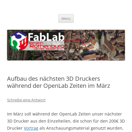
Zum
Inhalt
FabLab Rothenburg
springen
FabLab Region Rothenburg o.d.T e.V.
Menü
Aufbau des nächsten 3D Druckers
während der OpenLab Zeiten im März
Schreibe eine Antwort
Im März soll während der OpenLab Zeiten unser nächster
3D Drucker aus den Einzelteilen, die schon für den 200€ 3D
Drucker
Vortrag
als Anschauungsmaterial genutzt wurden,