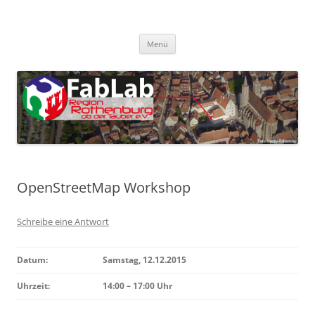
Zum
Inhalt
FabLab Rothenburg
springen
FabLab Region Rothenburg o.d.T e.V.
Menü
OpenStreetMap Workshop
Schreibe eine Antwort
Datum:
Samstag, 12.12.2015
Uhrzeit:
14:00 – 17:00 Uhr