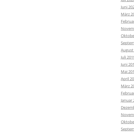
Juni 20
März 2
Februa
Novemb
Oktobe
Septem
August
Juli 201
Juni 20
Mai 20
April 2
März 2
Februa
Januar 
Dezemb
Novemb
Oktobe
Septem