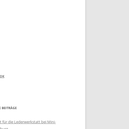
OOK
E BEITRÄGE
 für die Lederwerkstatt bei Mini-
burg