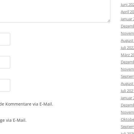
Juni 20
April 2
Januar 
Dezemb
Novemb
August
Juli 202
März 2
Dezemb
Novemb
Septem
August
Juli 202
Januar 
de Kommentare via E-Mail.
Dezemb
Novemb
Oktobe
e via E-Mail.
Septem
Juli 202