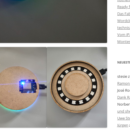
Ready f
Das Fa
Wordclo
techni
Vom iPa
Montes
NEUEST
stesie
z
Ramon 
José Ro
Dank R
Norbert
und she
Uwe St
Jürgen