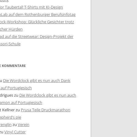
or Taubertal! T-Shirts mit KI-Design
bLab auf dem Rothenburger Berufsinfotag
ck-Workshop: Glückliche Gesichter trotz
scher Hürden
d auf die Streetwear: Design-Projekt der
sori-Schule
E KOMMENTARE
u
Die Wordclock gibt es nun auch Dank
auf Portugiesisch
drigues
zu
Die Wordclock gibt es nun auch
amon auf Portugiesisch
 Kellner
zu
Prusa Teile Druckmarathon
pherd’s pie
renglin
zu
Verein
zu
Vinyl Cutter