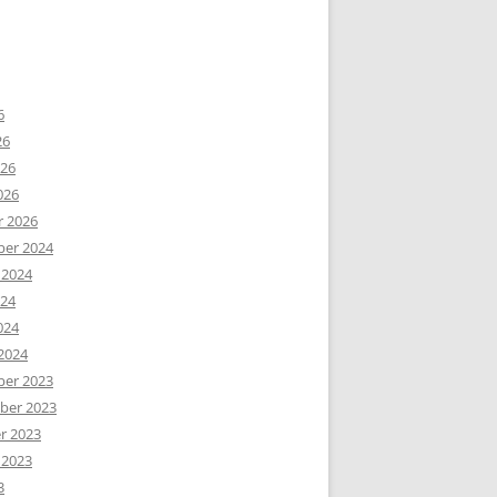
6
26
026
026
r 2026
er 2024
 2024
024
024
2024
er 2023
er 2023
r 2023
 2023
3