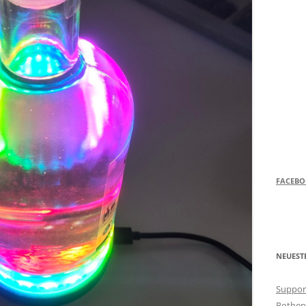
FACEB
NEUEST
Support
Rothen