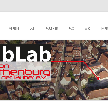
VEREIN
LAB
PARTNER
FAQ
WIKI
IMP
A
MITGLIED WERDEN
FABLAB AUSTATTUNG
SOFTWARE