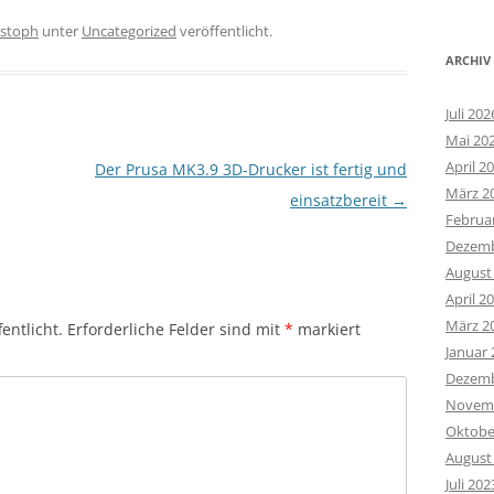
istoph
unter
Uncategorized
veröffentlicht.
ARCHIV
Juli 202
Mai 20
April 2
Der Prusa MK3.9 3D-Drucker ist fertig und
März 2
einsatzbereit
→
Februa
Dezemb
August
April 2
März 2
entlicht.
Erforderliche Felder sind mit
*
markiert
Januar 
Dezemb
Novemb
Oktobe
August
Juli 202