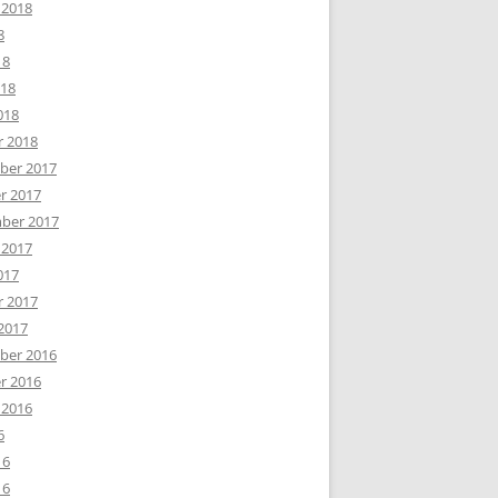
 2018
8
18
018
018
r 2018
er 2017
r 2017
ber 2017
 2017
017
r 2017
2017
er 2016
r 2016
 2016
6
16
16