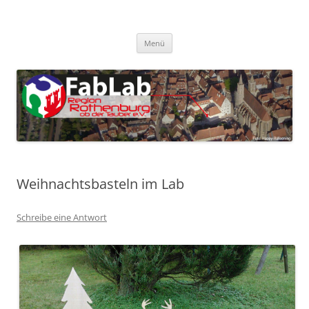
Zum
Inhalt
FabLab Rothenburg
springen
FabLab Region Rothenburg o.d.T e.V.
Menü
Weihnachtsbasteln im Lab
Schreibe eine Antwort