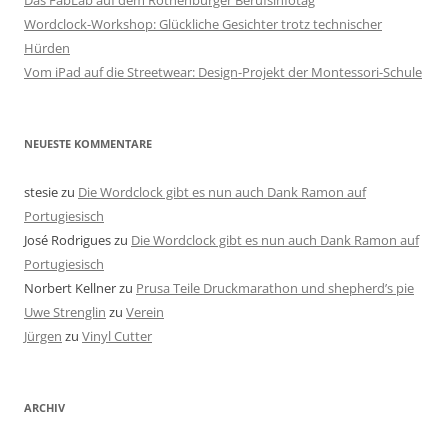
Das FabLab auf dem Rothenburger Berufsinfotag
Wordclock-Workshop: Glückliche Gesichter trotz technischer
Hürden
Vom iPad auf die Streetwear: Design-Projekt der Montessori-Schule
NEUESTE KOMMENTARE
stesie
zu
Die Wordclock gibt es nun auch Dank Ramon auf
Portugiesisch
José Rodrigues
zu
Die Wordclock gibt es nun auch Dank Ramon auf
Portugiesisch
Norbert Kellner
zu
Prusa Teile Druckmarathon und shepherd’s pie
Uwe Strenglin
zu
Verein
Jürgen
zu
Vinyl Cutter
ARCHIV