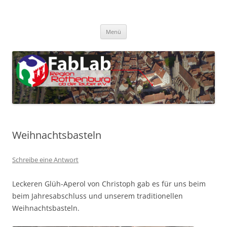
Zum
Inhalt
FabLab Rothenburg
springen
FabLab Region Rothenburg o.d.T e.V.
Menü
Weihnachtsbasteln
Schreibe eine Antwort
Leckeren Glüh-Aperol von Christoph gab es für uns beim
beim Jahresabschluss und unserem traditionellen
Weihnachtsbasteln.