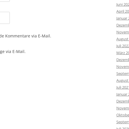
Juni 20
April 2
Januar 
Dezemb
Novemb
de Kommentare via E-Mail.
August
Juli 202
e via E-Mail.
März 2
Dezemb
Novemb
Septem
August
Juli 202
Januar 
Dezemb
Novemb
Oktobe
Septem
Juli 202