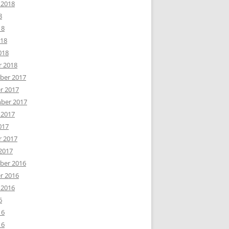
 2018
8
18
018
018
r 2018
er 2017
r 2017
ber 2017
 2017
017
r 2017
2017
er 2016
r 2016
 2016
6
16
16