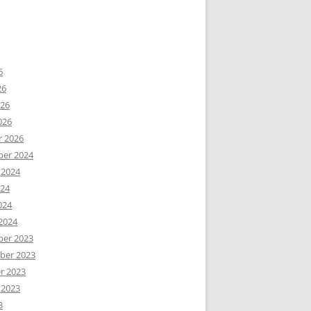
6
26
026
026
r 2026
er 2024
 2024
024
024
2024
er 2023
er 2023
r 2023
 2023
3