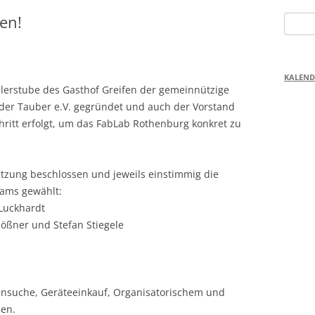
en!
Suchen
nach:
KALEND
erstube des Gasthof Greifen der gemeinnützige
der Tauber e.V. gegründet und auch der Vorstand
hritt erfolgt, um das FabLab Rothenburg konkret zu
tzung beschlossen und jeweils einstimmig die
eams gewählt:
 Luckhardt
Rößner und Stefan Stiegele
nsuche, Geräteeinkauf, Organisatorischem und
en.