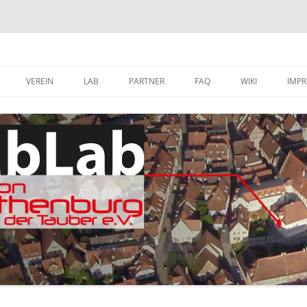
VEREIN
LAB
PARTNER
FAQ
WIKI
IMP
A
MITGLIED WERDEN
FABLAB AUSTATTUNG
SOFTWARE