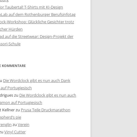
or Taubertal! T-Shirts mit KI-Design
bLab auf dem Rothenburger Berufsinfotag
ck-Workshop: Glückliche Gesichter trotz
scher Hürden
d auf die Streetwear: Design-Projekt der
sori-Schule
E KOMMENTARE
u
Die Wordclock gibt es nun auch Dank
auf Portugiesisch
drigues
zu
Die Wordclock gibt es nun auch
amon auf Portugiesisch
 Kellner
zu
Prusa Teile Druckmarathon
pherd’s pie
renglin
zu
Verein
zu
Vinyl Cutter