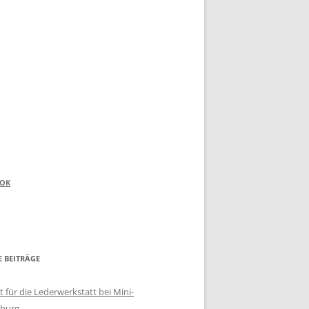
OOK
E BEITRÄGE
 für die Lederwerkstatt bei Mini-
burg