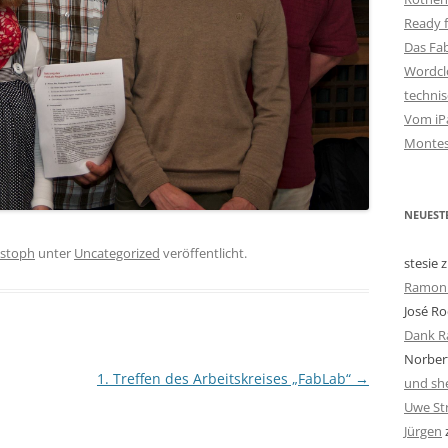
Ready f
Das Fa
Wordclo
techni
Vom iPa
Montes
NEUEST
istoph
unter
Uncategorized
veröffentlicht.
stesie
z
Ramon 
José Ro
Dank R
Norbert
1. Treffen des Arbeitskreises „FabLab“
→
und she
Uwe St
Jürgen