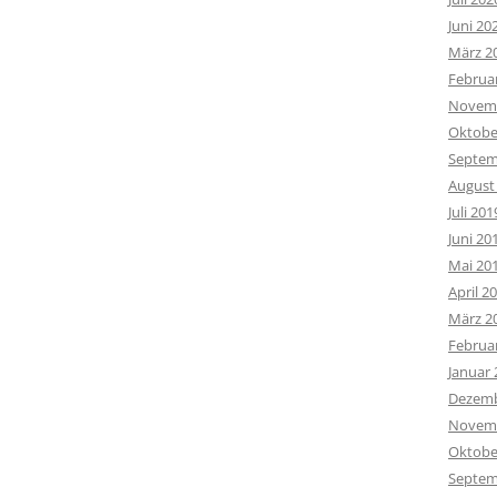
Juni 20
März 2
Februa
Novemb
Oktobe
Septem
August
Juli 201
Juni 20
Mai 20
April 2
März 2
Februa
Januar 
Dezemb
Novemb
Oktobe
Septem