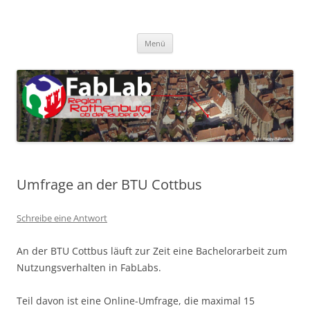
Zum
Inhalt
FabLab Rothenburg
springen
FabLab Region Rothenburg o.d.T e.V.
Menü
Umfrage an der BTU Cottbus
Schreibe eine Antwort
An der BTU Cottbus läuft zur Zeit eine Bachelorarbeit zum
Nutzungsverhalten in FabLabs.
Teil davon ist eine Online-Umfrage, die maximal 15