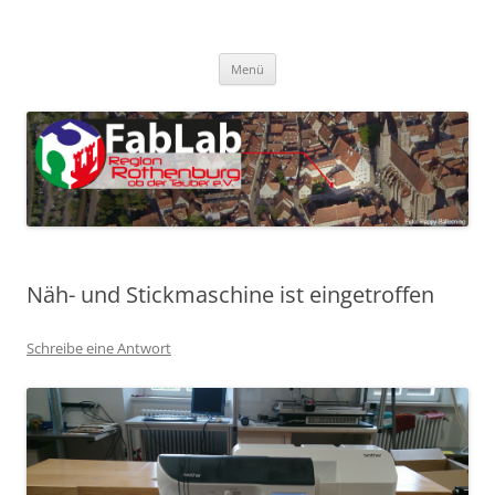
Zum
Inhalt
FabLab Rothenburg
springen
FabLab Region Rothenburg o.d.T e.V.
Menü
Näh- und Stickmaschine ist eingetroffen
Schreibe eine Antwort