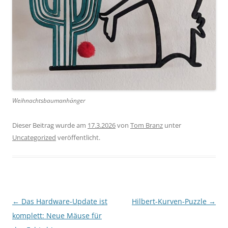
Weihnachtsbaumanhänger
Dieser Beitrag wurde am
17.3.2026
von
Tom Branz
unter
Uncategorized
veröffentlicht.
Beitragsnavigation
←
Das Hardware-Update ist
Hilbert-Kurven-Puzzle
→
komplett: Neue Mäuse für