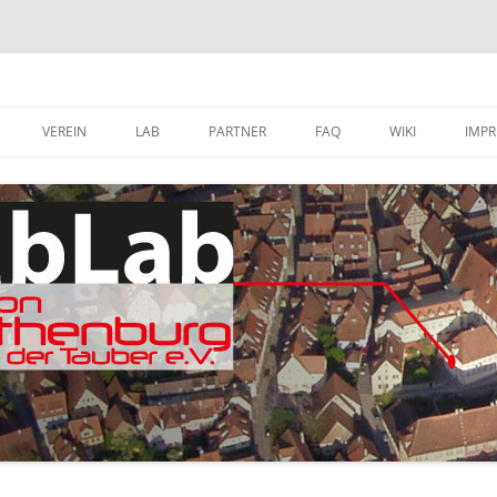
VEREIN
LAB
PARTNER
FAQ
WIKI
IMP
A
MITGLIED WERDEN
FABLAB AUSTATTUNG
SOFTWARE