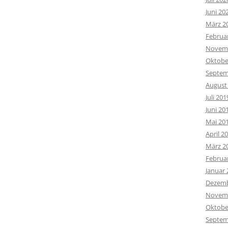
Juni 20
März 2
Februa
Novemb
Oktobe
Septem
August
Juli 201
Juni 20
Mai 20
April 2
März 2
Februa
Januar 
Dezemb
Novemb
Oktobe
Septem