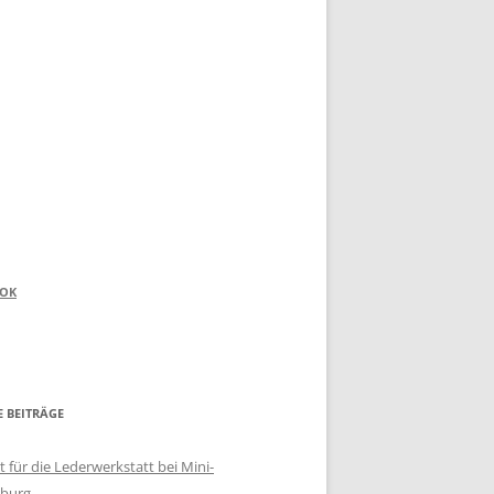
OOK
E BEITRÄGE
 für die Lederwerkstatt bei Mini-
burg