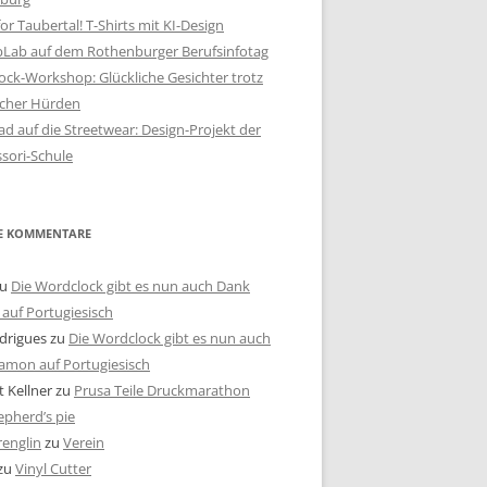
or Taubertal! T-Shirts mit KI-Design
bLab auf dem Rothenburger Berufsinfotag
ck-Workshop: Glückliche Gesichter trotz
scher Hürden
d auf die Streetwear: Design-Projekt der
sori-Schule
E KOMMENTARE
u
Die Wordclock gibt es nun auch Dank
auf Portugiesisch
drigues
zu
Die Wordclock gibt es nun auch
amon auf Portugiesisch
 Kellner
zu
Prusa Teile Druckmarathon
pherd’s pie
renglin
zu
Verein
zu
Vinyl Cutter