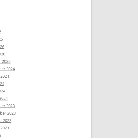
6
26
026
026
r 2026
er 2024
 2024
024
024
2024
er 2023
er 2023
r 2023
 2023
3