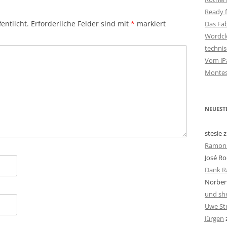
Ready f
entlicht.
Erforderliche Felder sind mit
*
markiert
Das Fa
Wordclo
techni
Vom iPa
Montes
NEUEST
stesie
z
Ramon 
José Ro
Dank R
Norbert
und she
Uwe St
Jürgen