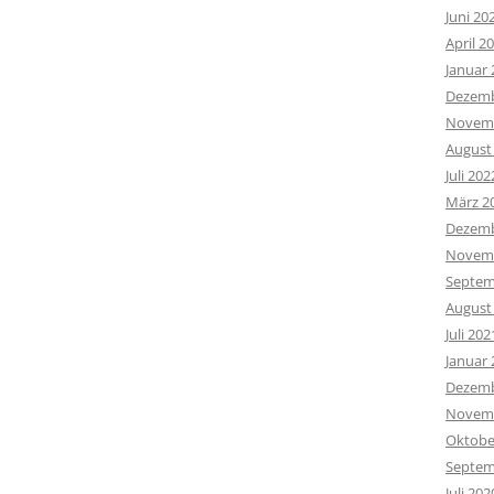
Juni 20
April 2
Januar 
Dezemb
Novemb
August
Juli 202
März 2
Dezemb
Novemb
Septem
August
Juli 202
Januar 
Dezemb
Novemb
Oktobe
Septem
Juli 202