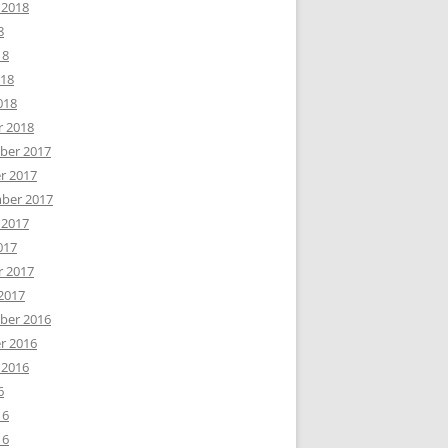
 2018
8
18
018
018
r 2018
er 2017
r 2017
ber 2017
 2017
017
r 2017
2017
er 2016
r 2016
 2016
6
16
16