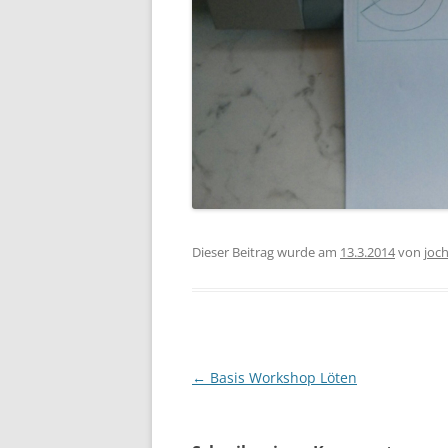
Dieser Beitrag wurde am
13.3.2014
von
joc
Beitragsnavigation
←
Basis Workshop Löten