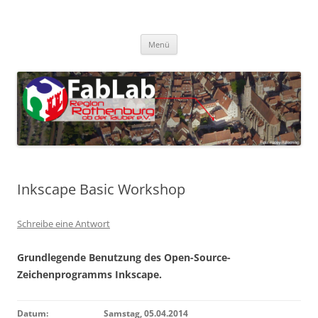
Zum
Inhalt
FabLab Rothenburg
springen
FabLab Region Rothenburg o.d.T e.V.
Menü
Inkscape Basic Workshop
Schreibe eine Antwort
Grundlegende Benutzung des Open-Source-
Zeichenprogramms Inkscape.
Datum:
Samstag, 05.04.2014