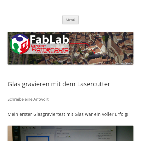
Zum
Inhalt
FabLab Rothenburg
springen
FabLab Region Rothenburg o.d.T e.V.
Menü
Glas gravieren mit dem Lasercutter
Schreibe eine Antwort
Mein erster Glasgraviertest mit Glas war ein voller Erfolg!