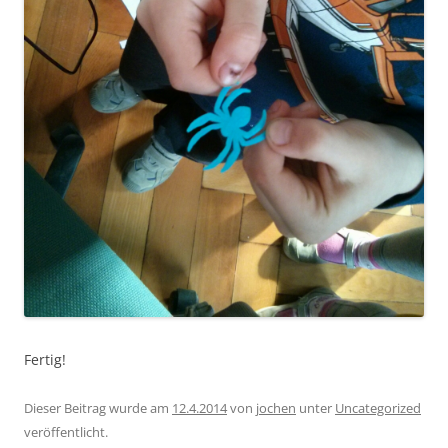
Fertig!
Dieser Beitrag wurde am
12.4.2014
von
jochen
unter
Uncategorized
veröffentlicht.