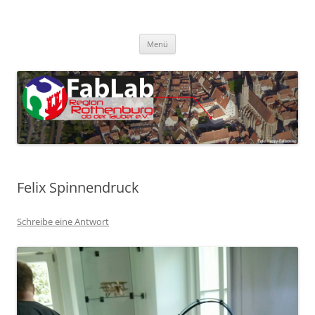
Zum
Inhalt
FabLab Rothenburg
springen
FabLab Region Rothenburg o.d.T e.V.
Menü
Felix Spinnendruck
Schreibe eine Antwort