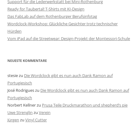
Support für die Lederwerkstatt bei Mini-Rothenburg
Ready for Taubertal! T-Shirts mit KI-Design
Das FabLab auf dem Rothenburger Berufsinfotag
Wordclock-Workshop: Glückliche Gesichter trotz technischer
Hürden
Vom iPad auf die Streetwear: Design-Projekt der Montessori-Schule
NEUESTE KOMMENTARE
stesie
zu
Die Wordclock gibt es nun auch Dank Ramon auf
Portugiesisch
José Rodrigues
zu
Die Wordclock gibt es nun auch Dank Ramon auf
Portugiesisch
Norbert Kellner
zu
Prusa Teile Druckmarathon und shepherd’s pie
Uwe Strenglin
zu
Verein
Jürgen
zu
Vinyl Cutter