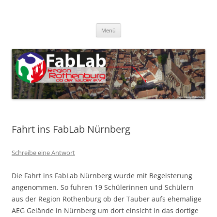
Zum
Inhalt
FabLab Rothenburg
springen
FabLab Region Rothenburg o.d.T e.V.
Menü
Fahrt ins FabLab Nürnberg
Schreibe eine Antwort
Die Fahrt ins FabLab Nürnberg wurde mit Begeisterung
angenommen. So fuhren 19 Schülerinnen und Schülern
aus der Region Rothenburg ob der Tauber aufs ehemalige
AEG Gelände in Nürnberg um dort einsicht in das dortige