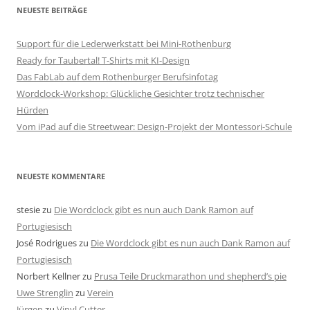
NEUESTE BEITRÄGE
Support für die Lederwerkstatt bei Mini-Rothenburg
Ready for Taubertal! T-Shirts mit KI-Design
Das FabLab auf dem Rothenburger Berufsinfotag
Wordclock-Workshop: Glückliche Gesichter trotz technischer
Hürden
Vom iPad auf die Streetwear: Design-Projekt der Montessori-Schule
NEUESTE KOMMENTARE
stesie
zu
Die Wordclock gibt es nun auch Dank Ramon auf
Portugiesisch
José Rodrigues
zu
Die Wordclock gibt es nun auch Dank Ramon auf
Portugiesisch
Norbert Kellner
zu
Prusa Teile Druckmarathon und shepherd’s pie
Uwe Strenglin
zu
Verein
Jürgen
zu
Vinyl Cutter