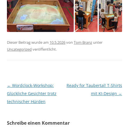
Dieser Beitrag wurde am
10.5.2026
von
Tom Branz
unter
Uncategorized
veröffentlicht.
Beitragsnavigation
←
Wordclock-Workshop:
Ready for Taubertal! T-Shirts
Glückliche Gesichter trotz
mit KI-Design
→
technischer Hürden
Schreibe einen Kommentar