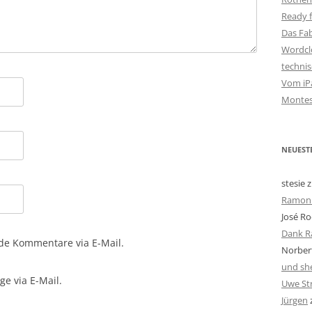
Ready f
Das Fa
Wordclo
techni
Vom iPa
Montes
NEUEST
stesie
z
Ramon 
José Ro
Dank R
de Kommentare via E-Mail.
Norbert
und she
e via E-Mail.
Uwe St
Jürgen