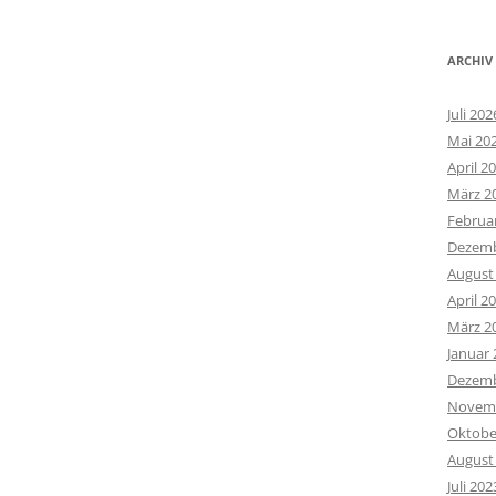
ARCHIV
Juli 202
Mai 20
April 2
März 2
Februa
Dezemb
August
April 2
März 2
Januar 
Dezemb
Novemb
Oktobe
August
Juli 202