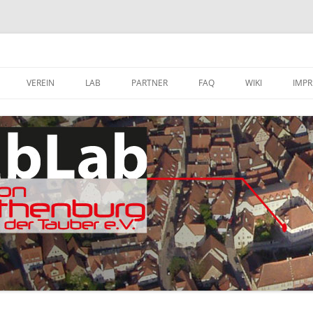
VEREIN
LAB
PARTNER
FAQ
WIKI
IMP
A
MITGLIED WERDEN
FABLAB AUSTATTUNG
SOFTWARE