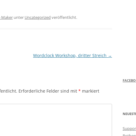
e Maker
unter
Uncategorized
veröffentlicht.
Wordclock Workshop, dritter Streich
→
FACEB
entlicht.
Erforderliche Felder sind mit
*
markiert
NEUEST
Support
Rothen