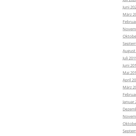
Juni 20
März 2
Februa
Novemb
Oktobe
Septem
August
Juli 201
Juni 20
Mai 20
April 2
März 2
Februa
Januar 
Dezemb
Novemb
Oktobe
Septem