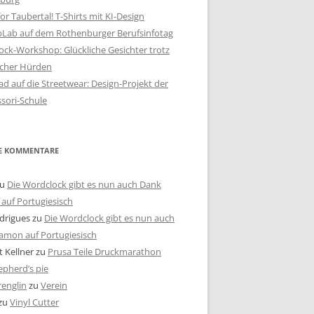
or Taubertal! T-Shirts mit KI-Design
bLab auf dem Rothenburger Berufsinfotag
ck-Workshop: Glückliche Gesichter trotz
scher Hürden
d auf die Streetwear: Design-Projekt der
sori-Schule
E KOMMENTARE
u
Die Wordclock gibt es nun auch Dank
auf Portugiesisch
drigues
zu
Die Wordclock gibt es nun auch
amon auf Portugiesisch
 Kellner
zu
Prusa Teile Druckmarathon
pherd’s pie
renglin
zu
Verein
zu
Vinyl Cutter