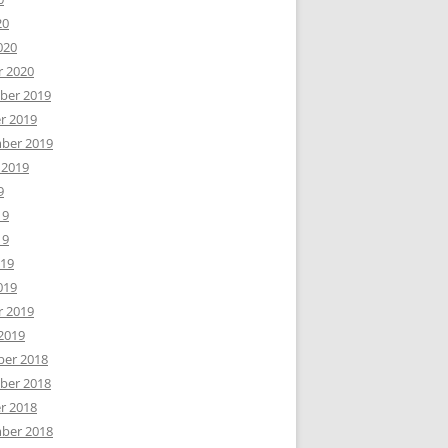
20
020
r 2020
er 2019
r 2019
ber 2019
 2019
9
19
19
019
019
r 2019
2019
er 2018
er 2018
r 2018
ber 2018