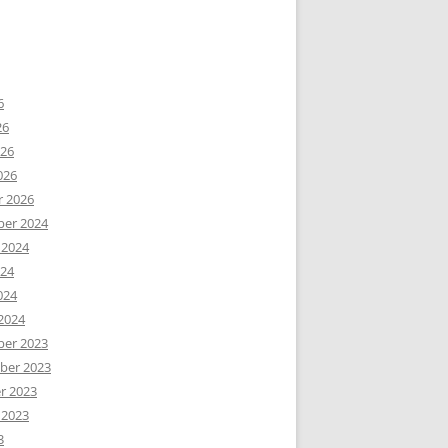
6
26
026
026
r 2026
er 2024
 2024
024
024
2024
er 2023
er 2023
r 2023
 2023
3