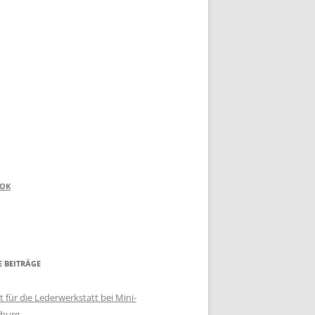
OOK
E BEITRÄGE
 für die Lederwerkstatt bei Mini-
burg