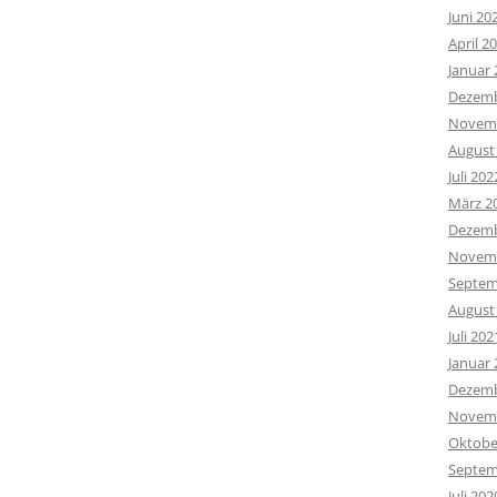
Juni 20
April 2
Januar 
Dezemb
Novemb
August
Juli 202
März 2
Dezemb
Novemb
Septem
August
Juli 202
Januar 
Dezemb
Novemb
Oktobe
Septem
Juli 202