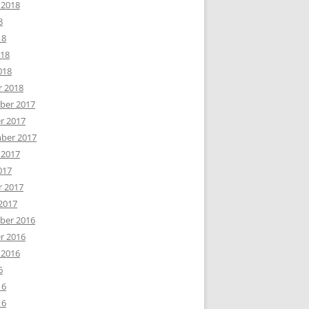
 2018
8
18
018
018
r 2018
er 2017
r 2017
ber 2017
 2017
017
r 2017
2017
er 2016
r 2016
 2016
6
16
16