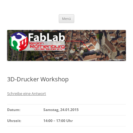
Zum
Inhalt
FabLab Rothenburg
springen
FabLab Region Rothenburg o.d.T e.V.
Menü
3D-Drucker Workshop
Schreibe eine Antwort
Datum:
Samstag, 24.01.2015
Uhrzeit:
14:00 – 17:00 Uhr