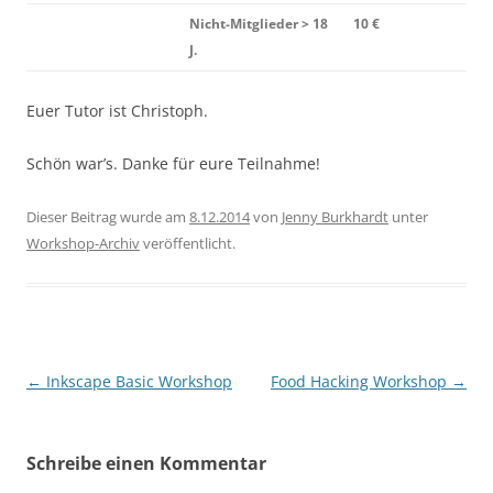
Nicht-Mitglieder > 18
10 €
J.
Euer Tutor ist Christoph.
Schön war’s. Danke für eure Teilnahme!
Dieser Beitrag wurde am
8.12.2014
von
Jenny Burkhardt
unter
Workshop-Archiv
veröffentlicht.
Beitragsnavigation
←
Inkscape Basic Workshop
Food Hacking Workshop
→
Schreibe einen Kommentar