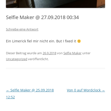
Selfie Maker @ 27.09.2018 00:34
Schreibe eine Antwort
Ein Limerick fiel mir nicht ein. But I fixed it
Dieser Beitrag wurde am
26.9.2018
von
Selfie Maker
unter
Uncategorized
veröffentlicht.
Beitragsnavigation
←
Selfie Maker @ 25.09.2018
Von 0 auf Wordclock
→
12:52