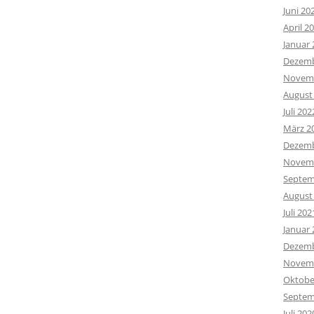
Juni 20
April 2
Januar 
Dezemb
Novemb
August
Juli 202
März 2
Dezemb
Novemb
Septem
August
Juli 202
Januar 
Dezemb
Novemb
Oktobe
Septem
Juli 202