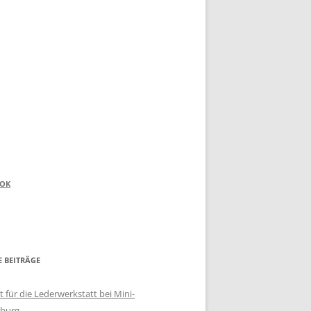
OOK
E BEITRÄGE
 für die Lederwerkstatt bei Mini-
burg