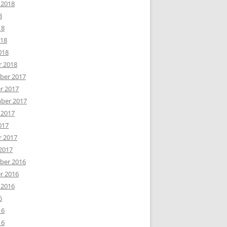
 2018
8
18
018
018
r 2018
er 2017
r 2017
ber 2017
 2017
017
r 2017
2017
er 2016
r 2016
 2016
6
16
16