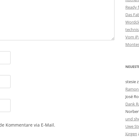
Ready f
Das Fa
Wordclo
techni
Vom iPa
Montes
NEUEST
stesie
z
Ramon 
José Ro
Dank R
Norbert
und she
de Kommentare via E-Mail.
Uwe St
Jürgen