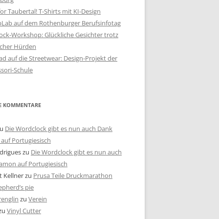
or Taubertal! T-Shirts mit KI-Design
bLab auf dem Rothenburger Berufsinfotag
ck-Workshop: Glückliche Gesichter trotz
scher Hürden
d auf die Streetwear: Design-Projekt der
sori-Schule
E KOMMENTARE
u
Die Wordclock gibt es nun auch Dank
auf Portugiesisch
drigues
zu
Die Wordclock gibt es nun auch
amon auf Portugiesisch
 Kellner
zu
Prusa Teile Druckmarathon
pherd’s pie
renglin
zu
Verein
zu
Vinyl Cutter