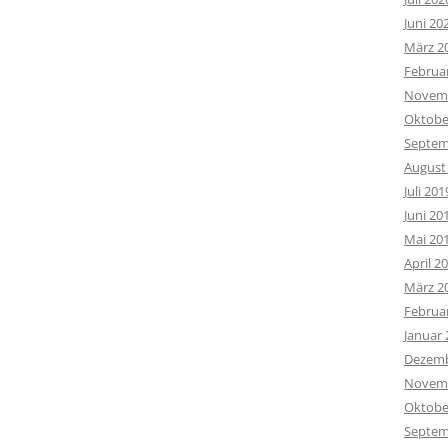
Juni 20
März 2
Februa
Novemb
Oktobe
Septem
August
Juli 201
Juni 20
Mai 20
April 2
März 2
Februa
Januar 
Dezemb
Novemb
Oktobe
Septem