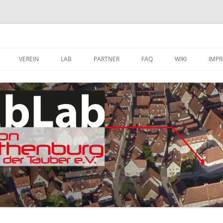
VEREIN
LAB
PARTNER
FAQ
WIKI
IMP
A
MITGLIED WERDEN
FABLAB AUSTATTUNG
SOFTWARE