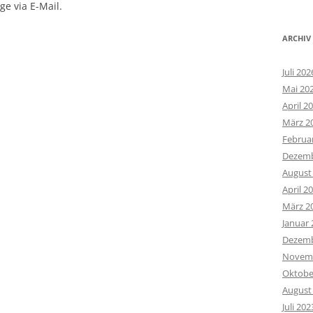
e via E-Mail.
ARCHIV
Juli 202
Mai 20
April 2
März 2
Februa
Dezemb
August
April 2
März 2
Januar 
Dezemb
Novemb
Oktobe
August
Juli 202