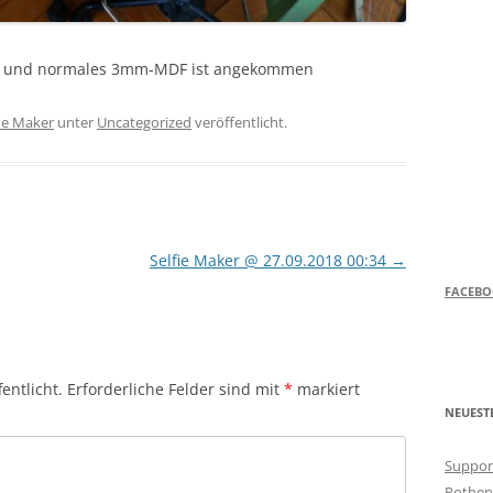
op und normales 3mm-MDF ist angekommen
fie Maker
unter
Uncategorized
veröffentlicht.
Selfie Maker @ 27.09.2018 00:34
→
FACEB
entlicht.
Erforderliche Felder sind mit
*
markiert
NEUEST
Support
Rothen