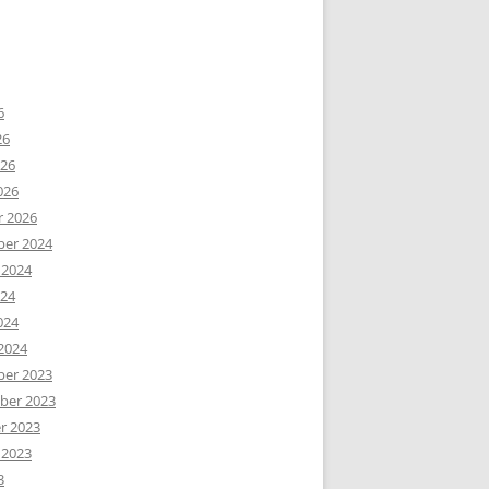
6
26
026
026
r 2026
er 2024
 2024
024
024
2024
er 2023
er 2023
r 2023
 2023
3