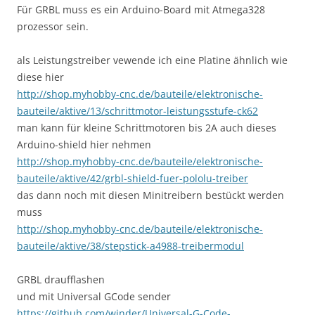
Für GRBL muss es ein Arduino-Board mit Atmega328
prozessor sein.
als Leistungstreiber vewende ich eine Platine ähnlich wie
diese hier
http://shop.myhobby-cnc.de/bauteile/elektronische-
bauteile/aktive/13/schrittmotor-leistungsstufe-ck62
man kann für kleine Schrittmotoren bis 2A auch dieses
Arduino-shield hier nehmen
http://shop.myhobby-cnc.de/bauteile/elektronische-
bauteile/aktive/42/grbl-shield-fuer-pololu-treiber
das dann noch mit diesen Minitreibern bestückt werden
muss
http://shop.myhobby-cnc.de/bauteile/elektronische-
bauteile/aktive/38/stepstick-a4988-treibermodul
GRBL draufflashen
und mit Universal GCode sender
https://github.com/winder/Universal-G-Code-