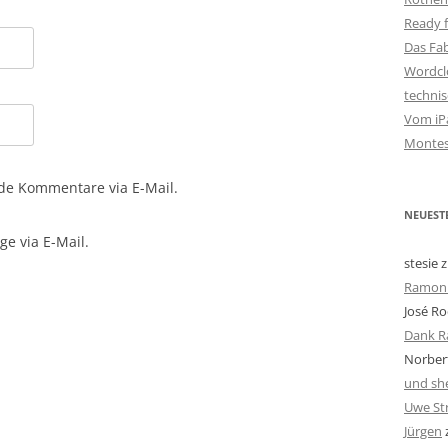
Ready f
Das Fa
Wordclo
techni
Vom iPa
Montes
de Kommentare via E-Mail.
NEUEST
e via E-Mail.
stesie
z
Ramon 
José Ro
Dank R
Norbert
und she
Uwe St
Jürgen