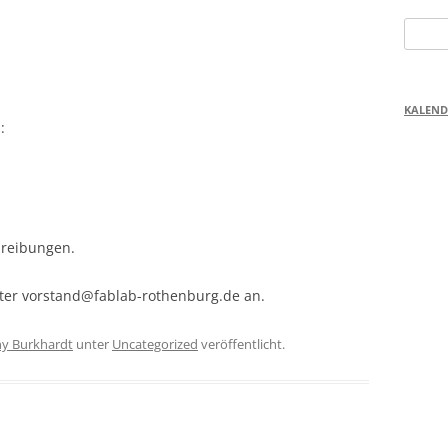
Suchen
nach:
KALEND
:
hreibungen.
unter vorstand@fablab-rothenburg.de an.
ny Burkhardt
unter
Uncategorized
veröffentlicht.