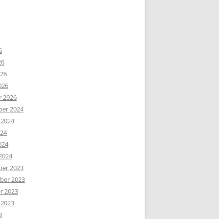
6
26
026
026
r 2026
er 2024
 2024
024
024
2024
er 2023
er 2023
r 2023
 2023
3