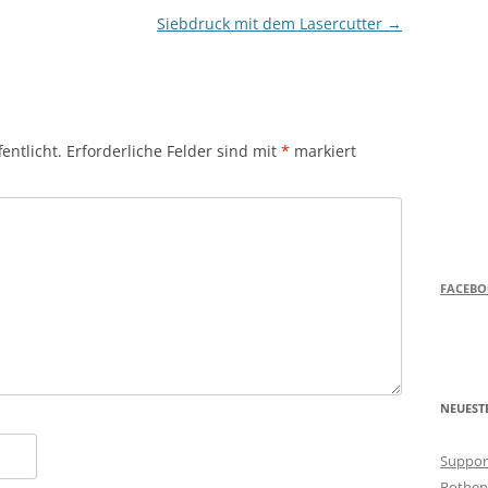
Siebdruck mit dem Lasercutter
→
entlicht.
Erforderliche Felder sind mit
*
markiert
FACEB
NEUEST
Support
Rothen