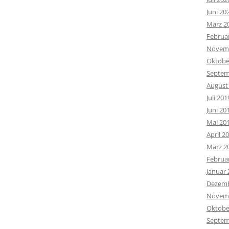
Juni 20
März 2
Februa
Novemb
Oktobe
Septem
August
Juli 201
Juni 20
Mai 20
April 2
März 2
Februa
Januar 
Dezemb
Novemb
Oktobe
Septem