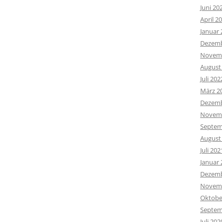
Juni 20
April 2
Januar 
Dezemb
Novemb
August
Juli 202
März 2
Dezemb
Novemb
Septem
August
Juli 202
Januar 
Dezemb
Novemb
Oktobe
Septem
Juli 202