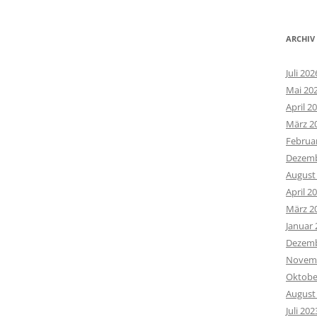
ARCHIV
Juli 202
Mai 20
April 2
März 2
Februa
Dezemb
August
April 2
März 2
Januar 
Dezemb
Novemb
Oktobe
August
Juli 202