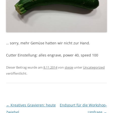
… sorry, mehr Gemüse hatten wir nicht zur Hand.
Cutter Einstellung: alles engrave, power 40, speed 100
Dieser Beitrag wurde am
8.11.2014
von
stesie
unter
Uncategorized
veröffentlicht.
Beitragsnavigation
←
Kreatives Gravieren: heute
Endspurt für die Workshop-
Zwiebel
Umfrage
→