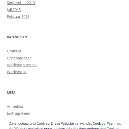
September 2013
Juli 2013
Februar 2013
KATEGORIEN
Umfrage
Uncategorized
Workshop-Archiv
Workshops
META
Anmelden
Eintrags-Feed
Kommentar-Feed
Datenschutz und Cookies: Diese Website verwendet Cookies. Wenn du
WordPress.org
die Website weiterhin nutzt, stimmst du der Verwendung von Cookies