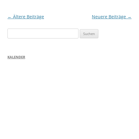
Beitragsnavigation
←
Ältere Beiträge
Neuere Beiträge
→
Suchen
nach:
KALENDER