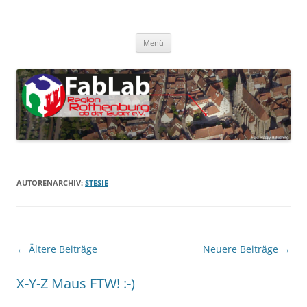
Zum
Inhalt
FabLab Rothenburg
springen
FabLab Region Rothenburg o.d.T e.V.
Menü
AUTORENARCHIV:
STESIE
Beitragsnavigation
←
Ältere Beiträge
Neuere Beiträge
→
X-Y-Z Maus FTW! :-)