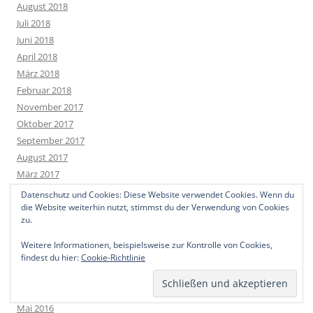
August 2018
Juli 2018
Juni 2018
April 2018
März 2018
Februar 2018
November 2017
Oktober 2017
September 2017
August 2017
März 2017
Februar 2017
Datenschutz und Cookies: Diese Website verwendet Cookies. Wenn du
Januar 2017
die Website weiterhin nutzt, stimmst du der Verwendung von Cookies
zu.
November 2016
Oktober 2016
Weitere Informationen, beispielsweise zur Kontrolle von Cookies,
August 2016
findest du hier:
Cookie-Richtlinie
Juli 2016
Juni 2016
Mai 2016