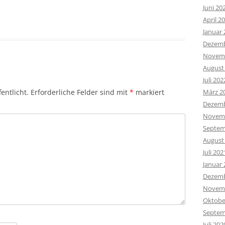
Juni 20
April 2
Januar 
Dezemb
Novemb
August
Juli 202
März 2
entlicht.
Erforderliche Felder sind mit
*
markiert
Dezemb
Novemb
Septem
August
Juli 202
Januar 
Dezemb
Novemb
Oktobe
Septem
Juli 202