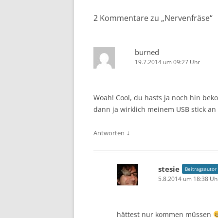
2 Kommentare zu „
Nervenfräse
“
burned
19.7.2014 um 09:27 Uhr
Woah! Cool, du hasts ja noch hin be
dann ja wirklich meinem USB stick a
↓
Antworten
stesie
Beitragsautor
5.8.2014 um 18:38 Uh
hättest nur kommen müssen