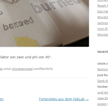
Ready f
Das Fa
Wordclo
techni
Vom iPa
Montes
NEUEST
faktor von zwei und phi von 45°.
stesie
z
ie
unter
Uncategorized
veröffentlicht.
Ramon 
José Ro
Dank R
Norbert
und she
Uwe St
hen
Tortendeko aus dem FabLab
→
Jürgen