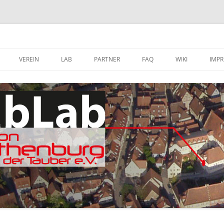
VEREIN
LAB
PARTNER
FAQ
WIKI
IMP
A
MITGLIED WERDEN
FABLAB AUSTATTUNG
SOFTWARE