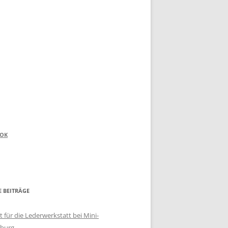
OOK
E BEITRÄGE
 für die Lederwerkstatt bei Mini-
burg