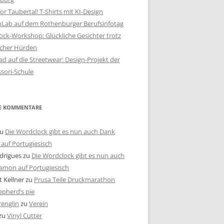
or Taubertal! T-Shirts mit KI-Design
bLab auf dem Rothenburger Berufsinfotag
ck-Workshop: Glückliche Gesichter trotz
scher Hürden
d auf die Streetwear: Design-Projekt der
sori-Schule
E KOMMENTARE
u
Die Wordclock gibt es nun auch Dank
auf Portugiesisch
drigues
zu
Die Wordclock gibt es nun auch
amon auf Portugiesisch
 Kellner
zu
Prusa Teile Druckmarathon
pherd’s pie
renglin
zu
Verein
zu
Vinyl Cutter