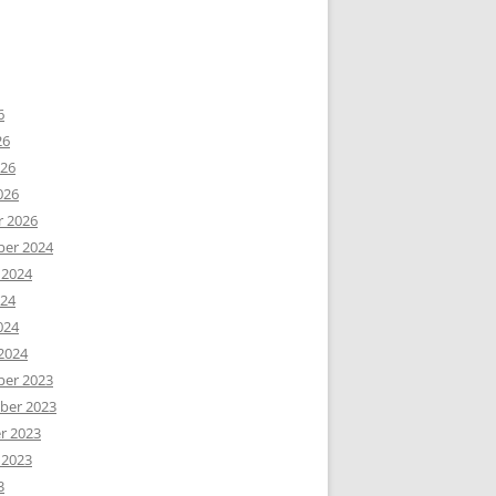
6
26
026
026
r 2026
er 2024
 2024
024
024
2024
er 2023
er 2023
r 2023
 2023
3