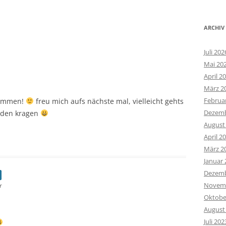
ARCHIV
Juli 202
Mai 20
April 2
März 2
Februa
kommen!
freu mich aufs nächste mal, vielleicht gehts
Dezemb
n den kragen
August
April 2
März 2
Januar 
Dezemb
Novemb
r
Oktobe
August
Juli 202