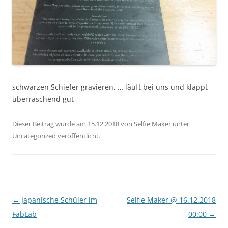
schwarzen Schiefer gravieren, … läuft bei uns und klappt
überraschend gut
Dieser Beitrag wurde am
15.12.2018
von
Selfie Maker
unter
Uncategorized
veröffentlicht.
Beitragsnavigation
←
Japanische Schüler im
Selfie Maker @ 16.12.2018
FabLab
00:00
→