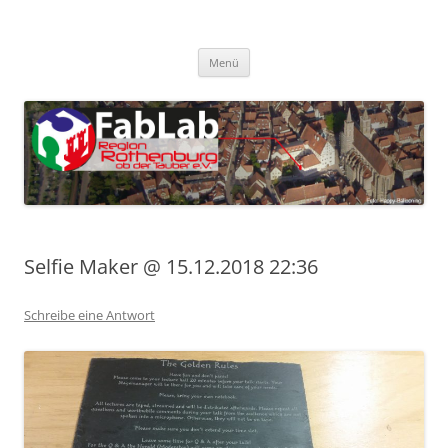
Zum
Inhalt
FabLab Rothenburg
springen
FabLab Region Rothenburg o.d.T e.V.
Menü
Selfie Maker @ 15.12.2018 22:36
Schreibe eine Antwort