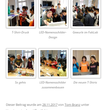
T-Shirt-Druck
LED-Namensschilder-
Gewurle im FabLab
Design
So gehts
LED-Namensschilder
Die neuen T-Shirts
zusammenbauen
Dieser Beitrag wurde am
28.11.2017
von
Tom Branz
unter