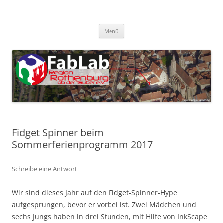
Zum
Inhalt
FabLab Rothenburg
springen
FabLab Region Rothenburg o.d.T e.V.
Menü
Fidget Spinner beim
Sommerferienprogramm 2017
Schreibe eine Antwort
Wir sind dieses Jahr auf den Fidget-Spinner-Hype
aufgesprungen, bevor er vorbei ist. Zwei Mädchen und
sechs Jungs haben in drei Stunden, mit Hilfe von InkScape