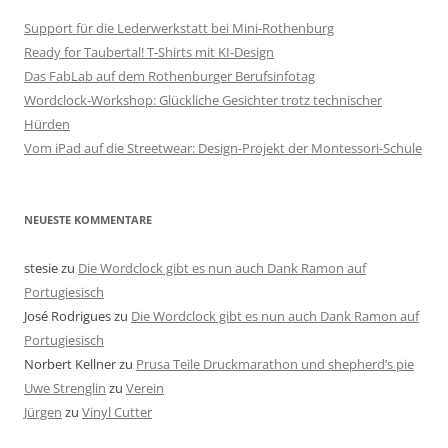
Support für die Lederwerkstatt bei Mini-Rothenburg
Ready for Taubertal! T-Shirts mit KI-Design
Das FabLab auf dem Rothenburger Berufsinfotag
Wordclock-Workshop: Glückliche Gesichter trotz technischer
Hürden
Vom iPad auf die Streetwear: Design-Projekt der Montessori-Schule
NEUESTE KOMMENTARE
stesie
zu
Die Wordclock gibt es nun auch Dank Ramon auf
Portugiesisch
José Rodrigues
zu
Die Wordclock gibt es nun auch Dank Ramon auf
Portugiesisch
Norbert Kellner
zu
Prusa Teile Druckmarathon und shepherd’s pie
Uwe Strenglin
zu
Verein
Jürgen
zu
Vinyl Cutter